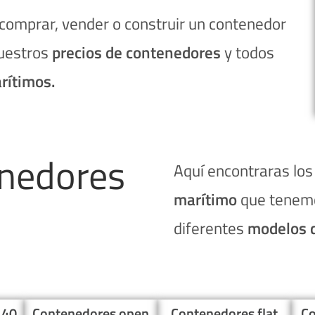
, comprar, vender o construir un contenedor
nuestros
precios de contenedores
y todos
rítimos.
enedores
Aquí encontraras los
marítimo
que tenem
diferentes
modelos 
 40
Contenedores open
Contenedores flat
Co