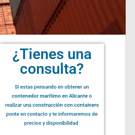
¿Tienes una
consulta?
Si estas pensando en obtener un
contenedor marítimo en Alicante
o
realizar una
construcción con containers
ponte en contacto y te informaremos de
precios y disponibilidad