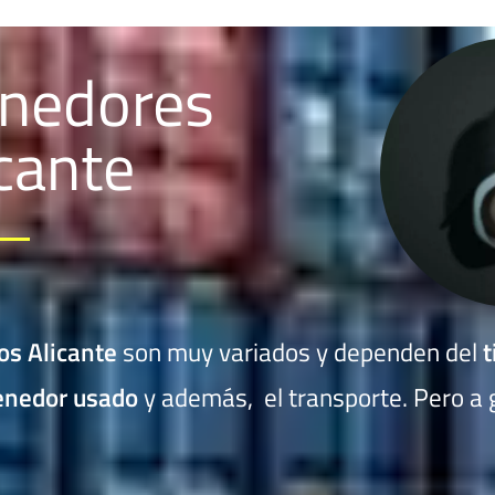
enedores
cante
os Alicante
son muy variados y dependen del
t
enedor usado
y además, el transporte. Pero a