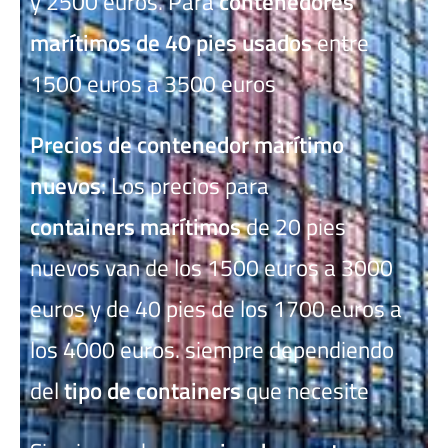
y 2500 euros. Para
contenedores
marítimos de 40 pies usados
entre
1500 euros a 3500 euros
Precios de contenedor marítimo
nuevos
: Los precios para
containers
marítimos
de 20 pies
nuevos van de los 1500 euros a 3000
euros y de 40 pies de los 1700 euros a
los 4000 euros. siempre dependiendo
del
tipo de containers
que necesite