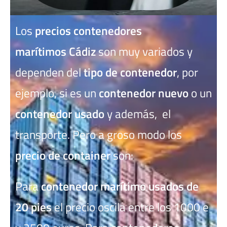
Los
precios contenedores
marítimos
Cádiz
son muy variados y
dependen del
tipo de contenedor
, por
ejemplo, si es un
contenedor nuevo
o un
contenedor usado
y además, el
transporte. Pero a groso modo los
precio de container
son:
Para
contenedor marítimo usados de
20 pies
el precio oscila entre los 1000 e