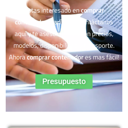
Estas interesado en
comprar
contenedor marítimo
? Contáctanos
aquí y te asesoraremos con precios,
modelos, disponibilidad y transporte.
Ahora
comprar contenedor
es mas fácil!
Presupuesto