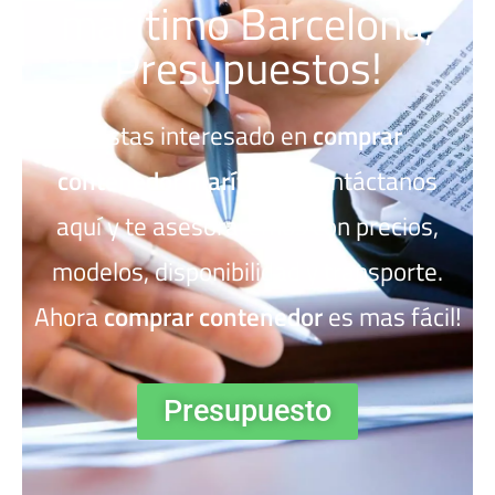
marítimo Barcelona,
Presupuestos!
Estas interesado en
comprar
contenedor marítimo
? Contáctanos
aquí y te asesoraremos con precios,
modelos, disponibilidad y transporte.
Ahora
comprar contenedor
es mas fácil!
Presupuesto