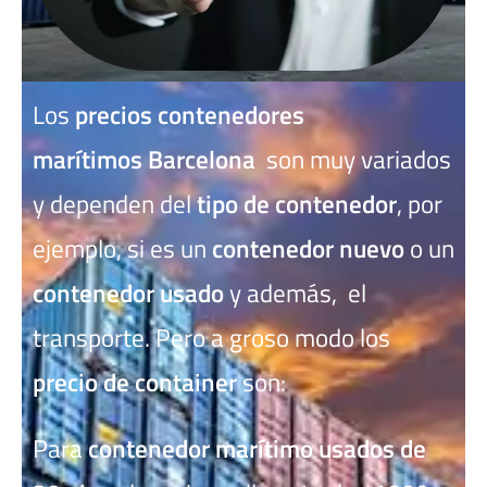
Los
precios contenedores
marítimos
Barcelona
son muy variados
y dependen del
tipo de contenedor
, por
ejemplo, si es un
contenedor nuevo
o un
contenedor usado
y además, el
transporte. Pero a groso modo los
precio de container
son:
Para
contenedor marítimo usados de