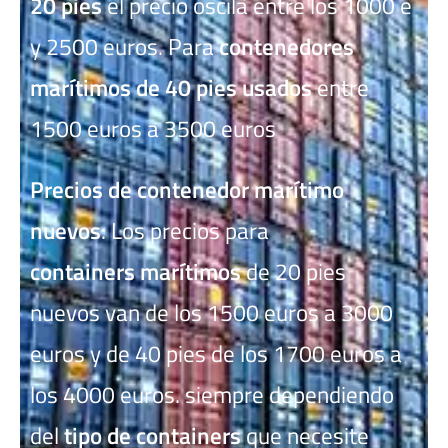
20 pies
el precio oscila entre los 1000 e
y 2500 euros. Para
contenedores
marítimos de 40 pies usados
entre
1500 euros a 3500 euros
Precios de contenedor marítimo
nuevos
: Los precios para
containers
marítimos
de 20 pies
nuevos van de los 1500 euros a 3000
euros y de 40 pies de los 1700 euros a
los 4000 euros. siempre dependiendo
del
tipo de containers
que necesite