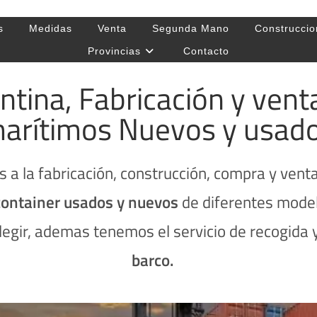
s
Medidas
Venta
Segunda Mano
Construccio
Provincias
Contacto
ntina, Fabricación y ven
arítimos Nuevos y usad
 a la fabricación, construcción, compra y vent
container usados y nuevos
de diferentes model
legir, ademas tenemos el servicio de recogida 
barco.