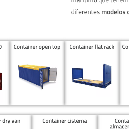
diferentes
modelos 
0
Container open top
Container flat rack
Co
r dry van
Container cisterna
Conta
almace