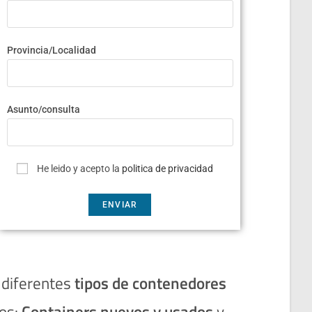
Provincia/Localidad
Asunto/consulta
He leido y acepto la
politica de privacidad
 diferentes
tipos de contenedores
os:
Containers nuevos y usados
y