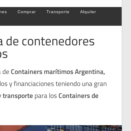
nes
Comprar
Transporte
Alquiler
ta de contenedores
os
a de
Containers marítimos Argentina
,
os y financiaciones teniendo una gran
y
transporte
para los
Containers de