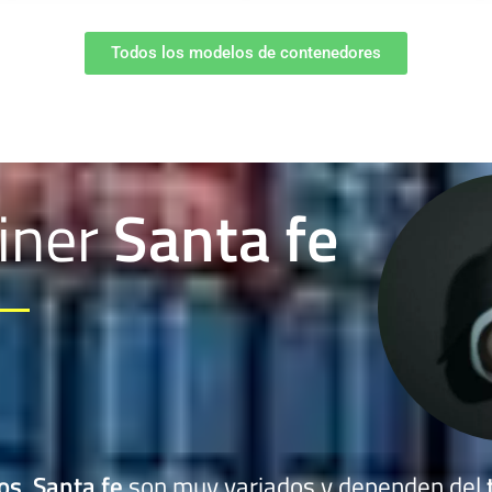
Todos los modelos de contenedores
iner
Santa fe
mos
Santa fe
son muy variados y dependen del