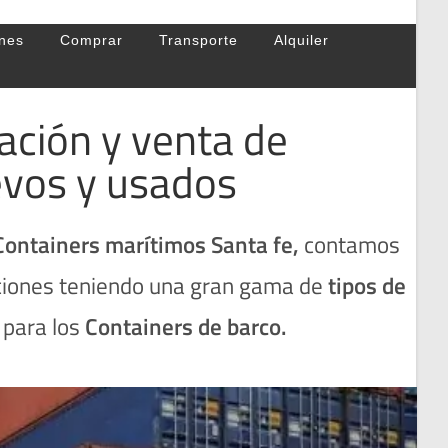
nes
Comprar
Transporte
Alquiler
cación y venta de
evos y usados
Containers marítimos Santa fe
,
contamos
aciones teniendo una gran gama de
tipos de
e
para los
Containers de barco.