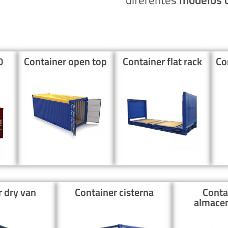
0
Container open top
Container flat rack
Co
r dry van
Container cisterna
Conta
almace