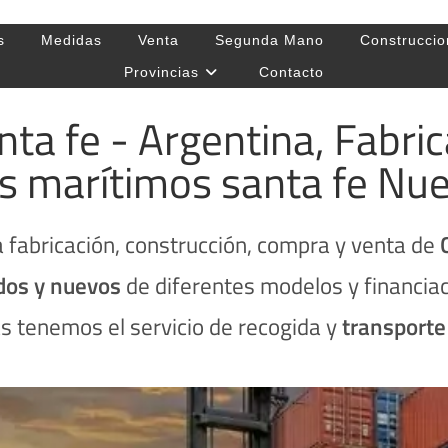
s
Medidas
Venta
Segunda Mano
Construccio
Provincias
Contacto
ta fe - Argentina, Fabri
 marítimos santa fe Nu
 fabricación, construcción, compra y venta de
dos y nuevos
de diferentes modelos y financi
s tenemos el servicio de recogida y
transport