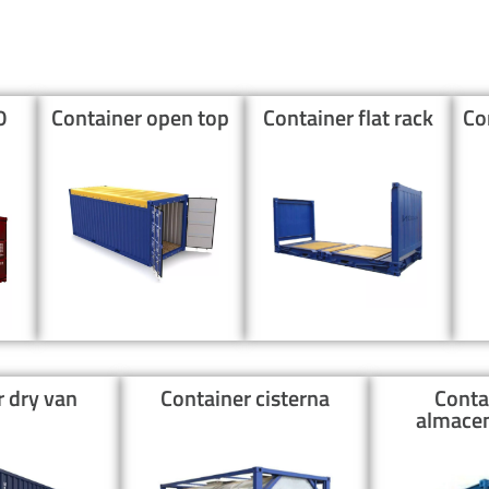
0
Container open top
Container flat rack
Co
r dry van
Container cisterna
Conta
almace