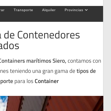
rar
Transporte
Alquiler
Provincias
ta de Contenedores
ados
Containers marítimos Siero
,
contamos con
iones teniendo una gran gama de
tipos de
sporte
para los
Container